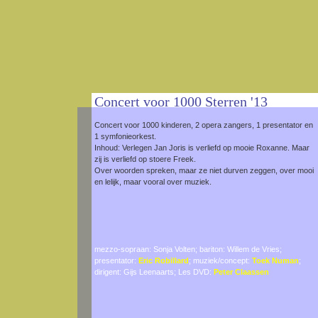
Concert voor 1000 Sterren '13
Concert voor 1000 kinderen, 2 opera zangers, 1 presentator en
1 symfonieorkest.
Inhoud: Verlegen Jan Joris is verliefd op mooie Roxanne. Maar
zij is verliefd op stoere Freek.
Over woorden spreken, maar ze niet durven zeggen, over mooi
en lelijk, maar vooral over muziek.
mezzo-sopraan: Sonja Volten; bariton: Willem de Vries;
presentator:
Eric Robillard
; muziek/concept:
Toek Numan
;
dirigent: Gijs Leenaarts; Les DVD:
Peter Claassen